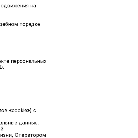
родвижения на
удебном порядке
екте персональных
Ф.
ов «cookie») с
альные данные.
ой
жизни, Оператором