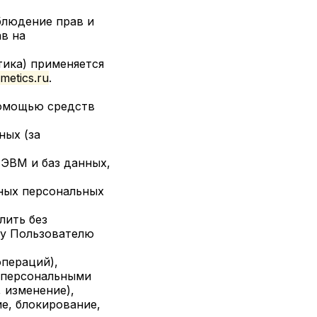
блюдение прав и
ав на
тика) применяется
metics.ru
.
помощью средств
ных (за
 ЭВМ и баз данных,
ных персональных
лить без
му Пользователю
операций),
с персональными
 изменение),
ие, блокирование,