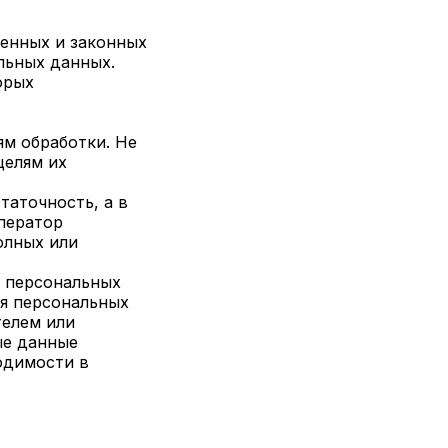
ленных и законных
льных данных.
орых
м обработки. Не
целям их
таточность, а в
ператор
олных или
а персональных
ия персональных
телем или
ые данные
одимости в