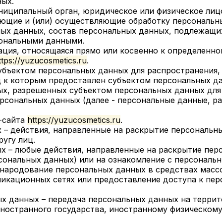
ных.
муниципальный орган, юридическое или физическое лиц
ующие и (или) осуществляющие обработку персональны
ых данных, состав персональных данных, подлежащих
сональными данными.
ация, относящаяся прямо или косвенно к определенно
ttps://yuzucosmetics.ru
.
убъектом персональных данных для распространения,
ц к которым предоставлен субъектом персональных д
ых, разрешенных субъектом персональных данных для
рсональных данных (далее - персональные данные, р
б-сайта
https://yuzucosmetics.ru
.
х – действия, направленные на раскрытие персональн
угу лиц.
ых – любые действия, направленные на раскрытие пе
рсональных данных) или на ознакомление с персонал
обнародование персональных данных в средствах мас
икационных сетях или предоставление доступа к пе
ных данных – передача персональных данных на терри
иностранного государства, иностранному физическому