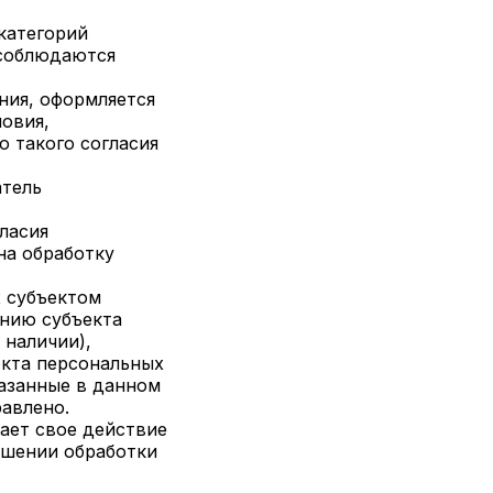
категорий
и соблюдаются
ния, оформляется
ловия,
ю такого согласия
атель
гласия
на обработку
х субъектом
анию субъекта
 наличии),
екта персональных
азанные в данном
авлено.
щает свое действие
ношении обработки