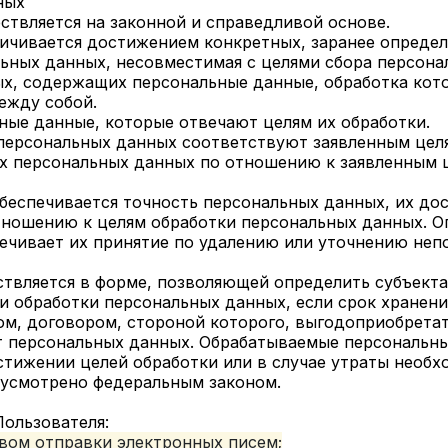
ных
ствляется на законной и справедливой основе.
ничивается достижением конкретных, заранее опреде
льных данных, несовместимая с целями сбора персона
ных, содержащих персональные данные, обработка кот
ежду собой.
ьные данные, которые отвечают целям их обработки.
 персональных данных соответствуют заявленным целя
х персональных данных по отношению к заявленным 
беспечивается точность персональных данных, их дос
тношению к целям обработки персональных данных. О
ечивает их принятие по удалению или уточнению неп
ствляется в форме, позволяющей определить субъект
ли обработки персональных данных, если срок хранен
ом, договором, стороной которого, выгодоприобрета
кт персональных данных. Обрабатываемые персональн
тижении целей обработки или в случае утраты необх
дусмотрено федеральным законом.
Пользователя:
вом отправки электронных писем;