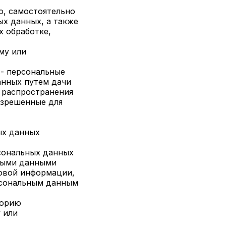
о, самостоятельно
х данных, а также
 обработке,
му или
 - персональные
анных путем дачи
 распространения
азрешенные для
ых данных
рсональных данных
ьными данными
совой информации,
рсональным данным
торию
 или