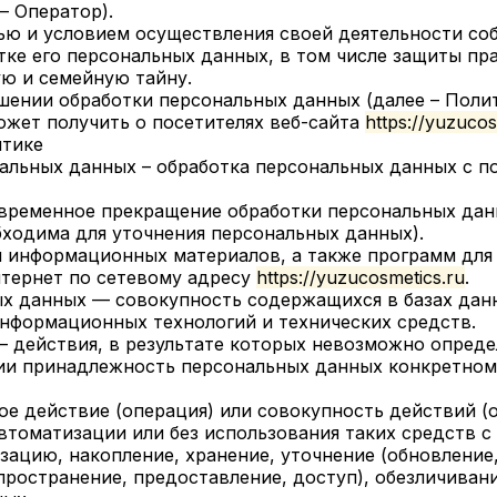
– Оператор).
лью и условием осуществления своей деятельности со
тке его персональных данных, в том числе защиты пр
ю и семейную тайну.
ошении обработки персональных данных (далее – Поли
ожет получить о посетителях веб-сайта
https://yuzucos
итике
нальных данных – обработка персональных данных с 
 временное прекращение обработки персональных дан
бходима для уточнения персональных данных).
 и информационных материалов, а также программ для
нтернет по сетевому адресу
https://yuzucosmetics.ru
.
ых данных — совокупность содержащихся в базах дан
нформационных технологий и технических средств.
— действия, в результате которых невозможно опреде
ии принадлежность персональных данных конкретно
ое действие (операция) или совокупность действий (
втоматизации или без использования таких средств 
зацию, накопление, хранение, уточнение (обновление,
пространение, предоставление, доступ), обезличиван