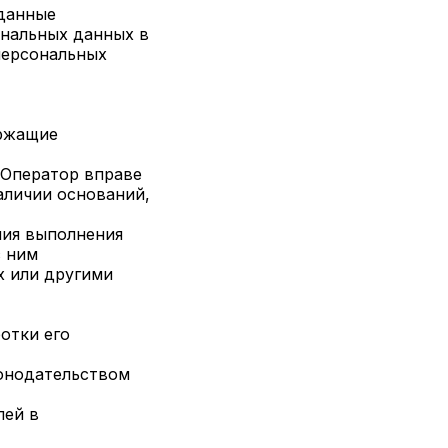
 данные
нальных данных в
персональных
ержащие
 Оператор вправе
аличии оснований,
ния выполнения
с ним
х или другими
отки его
конодательством
лей в